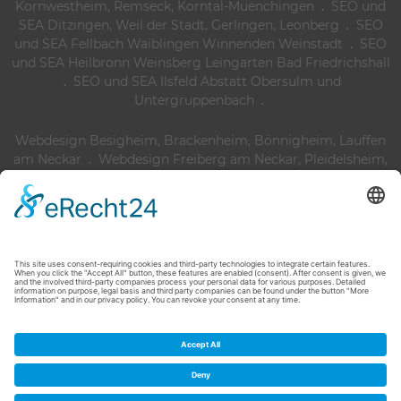
Kornwestheim, Remseck, Korntal-Muenchingen
.
SEO und
SEA Ditzingen, Weil der Stadt, Gerlingen, Leonberg
.
SEO
und SEA Fellbach Waiblingen Winnenden Weinstadt
.
SEO
und SEA Heilbronn Weinsberg Leingarten Bad Friedrichshall
.
SEO und SEA Ilsfeld Abstatt Obersulm und
Untergruppenbach
.
Webdesign Besigheim, Brackenheim, Bönnigheim, Lauffen
am Neckar
.
Webdesign Freiberg am Neckar, Pleidelsheim,
Marbach am Neckar, Steinheim, Murr
.
Webdesign Tamm,
Asperg, Moeglingen, Markgroeningen
.
Webdesign Agentur,
Vaihingen an der Enz Mühlacker, Sachsenheim, Bretten
.
Webdesign Agentur, Ludwigsburg, Kornwestheim, Remseck,
Korntal-Muenchingen
.
Webdesign Agentur, Ditzingen, Weil
im Dorf Gerlingen, Leonberg
.
Webdesign Agentur, Fellbach
Waiblingen Winnenden Weinstadt
.
Webdesign Agentur
Heilbronn Weinsberg Leingarten Bad Friedrichshall
.
Webdesign Agentur Ilsfeld Abstatt Obersulm
Untergruppenbach
.
Suchmaschinenoptimierung Heilbronn
.