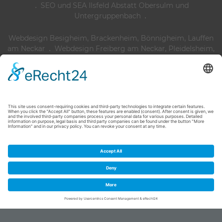
.
SEO und SEA Ilsfeld Abstatt Obersulm und
Untergruppenbach
.
Webdesign Besigheim, Brackenheim, Bönnigheim, Lauffen
am Neckar
.
Webdesign Freiberg am Neckar, Pleidelsheim,
Marbach am Neckar, Steinheim, Murr
.
Webdesign Tamm,
Asperg, Moeglingen, Markgroeningen
.
Webdesign Agentur,
Vaihingen an der Enz Mühlacker, Sachsenheim, Bretten
.
Webdesign Agentur, Ludwigsburg, Kornwestheim, Remseck,
Korntal-Muenchingen
.
Webdesign Agentur, Ditzingen, Weil
im Dorf Gerlingen, Leonberg
.
Webdesign Agentur, Fellbach
Waiblingen Winnenden Weinstadt
.
Webdesign Agentur
Heilbronn Weinsberg Leingarten Bad Friedrichshall
.
Webdesign Agentur Ilsfeld Abstatt Obersulm
Untergruppenbach
.
Suchmaschinenoptimierung Heilbronn
.
Suchmaschinenoptimierung Ludwigsburg
© 2026 mct media-creativ-team Werbeagentur Bietigheim-Bissingen ·